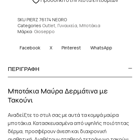
Πρόσθήκη στην λίστα επιθυμιών
SKU
PIERZ 76174 NEGRO
Categories
Outlet
,
Γυναικεία
,
Μποτάκια
Μάρκα:
Gioseppo
Facebook
X
Pinterest
WhatsApp
ΠΕΡΙΓΡΑΦΗ
Μποτάκια Μαύρα Δερμάτινα με
Τακούνι
Αναδείξτε το στυλ σας με αυτά τα κομψά μαύρα
μποτάκια. Κατασκευασμένα από υψηλής ποιότητας
δέρμα, προσφέρουν άνεση και διαχρονική
αισθητική. Διαθέτουν σταθερό τετράγωνο τακούνι