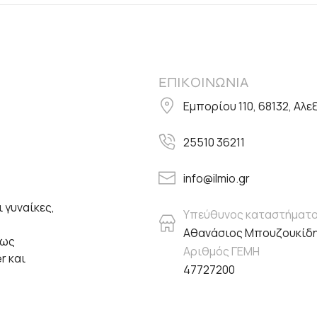
ΕΠΙΚΟΙΝΩΝΙΑ
Εμπορίου 110, 68132, Αλ
25510 36211
info@ilmio.gr
 γυναίκες,
Υπεύθυνος καταστήματ
Αθανάσιος Μπουζουκίδ
πως
Αριθμός ΓΕΜΗ
er και
47727200