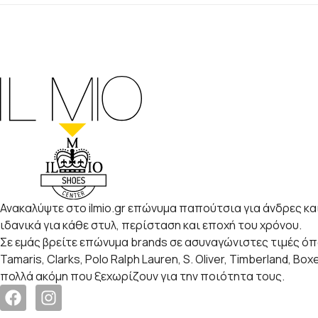
Ανακαλύψτε στο ilmio.gr επώνυμα παπούτσια για άνδρες και
ιδανικά για κάθε στυλ, περίσταση και εποχή του χρόνου.
Σε εμάς βρείτε επώνυμα brands σε ασυναγώνιστες τιμές ό
Tamaris, Clarks, Polo Ralph Lauren, S. Oliver, Timberland, Box
πολλά ακόμη που ξεχωρίζουν για την ποιότητα τους.