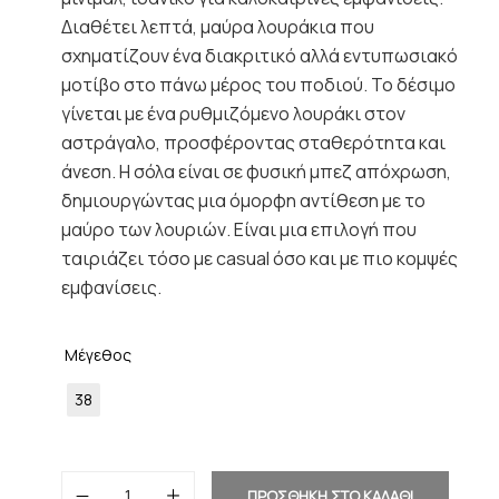
Διαθέτει λεπτά, μαύρα λουράκια που
σχηματίζουν ένα διακριτικό αλλά εντυπωσιακό
μοτίβο στο πάνω μέρος του ποδιού. Το δέσιμο
γίνεται με ένα ρυθμιζόμενο λουράκι στον
αστράγαλο, προσφέροντας σταθερότητα και
άνεση. Η σόλα είναι σε φυσική μπεζ απόχρωση,
δημιουργώντας μια όμορφη αντίθεση με το
μαύρο των λουριών. Είναι μια επιλογή που
ταιριάζει τόσο με casual όσο και με πιο κομψές
εμφανίσεις.
Μέγεθος
38
ΠΡΟΣΘΗΚΗ ΣΤΟ ΚΑΛΑΘΙ