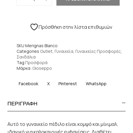
Πρόσθήκη στην λίστα επιθυμιών
SKU
Merignas Blanco
Categories
Outlet
,
Γυναικεία
,
Γυναικείες Προσφορές
,
Σανδάλια
Tag
Προσφορά
Μάρκα:
Gioseppo
Facebook
X
Pinterest
WhatsApp
ΠΕΡΙΓΡΑΦΗ
Αυτό το γυναικείο πέδιλο είναι κομψό και μίνιμαλ,
ιδανικό για καλοκαιρινές εμφανίσεις. Διαθέτει