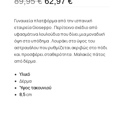
89,95
€
62,97
€
Γυναικεία πλατφόρμα από την ισπανική
εταιρεία Gioseppo . Περίτεχνο σχέδιο από
υφασμάτινα λουλούδια που δίνει μια μοναδική
όψη στο υπόδημα . Λουράκι στο ύψος του
αστραγάλου που ρυθμίζεται ακριβώς στο πόδι
και προσφέρει σταθερότητα . Μαλακός πάτος
από δέρμα .
Υλικό
Δέρμα
Ύψος τακουνιού
8,5
cm