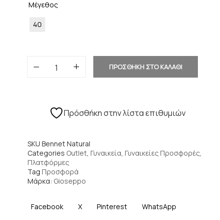
Μέγεθος
40
ΠΡΟΣΘΗΚΗ ΣΤΟ ΚΑΛΑΘΙ
Πρόσθήκη στην λίστα επιθυμιών
SKU
Bennet Natural
Categories
Outlet
,
Γυναικεία
,
Γυναικείες Προσφορές
,
Πλατφόρμες
Tag
Προσφορά
Μάρκα:
Gioseppo
Facebook
X
Pinterest
WhatsApp