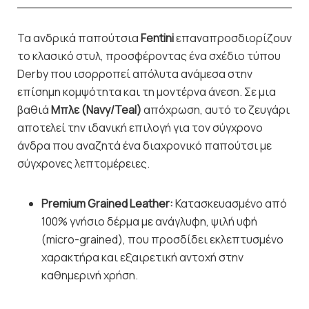
Τα ανδρικά παπούτσια
Fentini
επαναπροσδιορίζουν
το κλασικό στυλ, προσφέροντας ένα σχέδιο τύπου
Derby που ισορροπεί απόλυτα ανάμεσα στην
επίσημη κομψότητα και τη μοντέρνα άνεση. Σε μια
βαθιά
Μπλε (Navy/Teal)
απόχρωση, αυτό το ζευγάρι
αποτελεί την ιδανική επιλογή για τον σύγχρονο
άνδρα που αναζητά ένα διαχρονικό παπούτσι με
σύγχρονες λεπτομέρειες.
Premium Grained Leather:
Κατασκευασμένο από
100% γνήσιο δέρμα με ανάγλυφη, ψιλή υφή
(micro-grained), που προσδίδει εκλεπτυσμένο
χαρακτήρα και εξαιρετική αντοχή στην
καθημερινή χρήση.