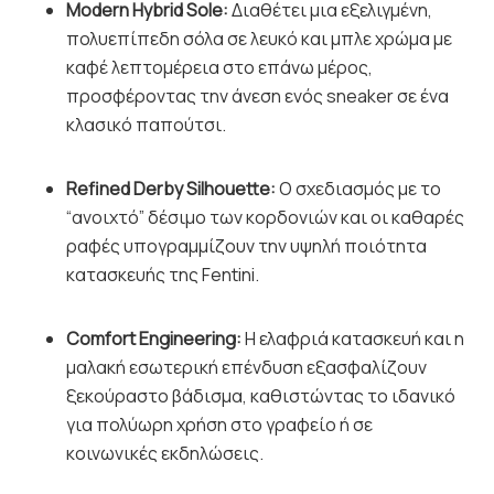
Modern Hybrid Sole:
Διαθέτει μια εξελιγμένη,
πολυεπίπεδη σόλα σε λευκό και μπλε χρώμα με
καφέ λεπτομέρεια στο επάνω μέρος,
προσφέροντας την άνεση ενός sneaker σε ένα
κλασικό παπούτσι.
Refined Derby Silhouette:
Ο σχεδιασμός με το
“ανοιχτό” δέσιμο των κορδονιών και οι καθαρές
ραφές υπογραμμίζουν την υψηλή ποιότητα
κατασκευής της Fentini.
Comfort Engineering:
Η ελαφριά κατασκευή και η
μαλακή εσωτερική επένδυση εξασφαλίζουν
ξεκούραστο βάδισμα, καθιστώντας το ιδανικό
για πολύωρη χρήση στο γραφείο ή σε
κοινωνικές εκδηλώσεις.