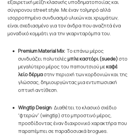
εξαιρετική μείξη κλασικής υποδηματοποιίας και
σύγχρονου street style. Με έναν τολμηρό αλλά
ισορροπημένο συνδυασμό υλικών και χρωμάτων,
είναι σχεδιασμένο για τον άνδρα που αναζητά ένα
μοναδικό κομμάτι για την γκαρνταρόμπα του.
Premium Material Mix
: Το επάνω μέρος
συνδυάζει πολυτελές
μπλε καστόρι (suede)
στο
μεγαλύτερο μέρος του παπουτσιού με
καφέ
λείο δέρμα
στην περιοχή των κορδονιών και της
γλώσσας, δημιουργώντας μια εντυπωσιακή
οπτική αντίθεση.
Wingtip Design
: Διαθέτει το κλασικό σχέδιο
“φτερών” (wingtip) στο μπροστινό μέρος,
προσδίδοντας έναν διαχρονικό χαρακτήρα που
παραπέμπει σε παραδοσιακά brogues.