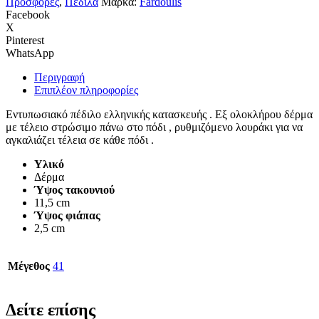
Προσφορές
,
Πέδιλα
Μάρκα:
Fardoulis
λιλά
Facebook
916-
X
394
Pinterest
Lila
WhatsApp
ποσότητα
Περιγραφή
Επιπλέον πληροφορίες
Εντυπωσιακό πέδιλο ελληνικής κατασκευής . Εξ ολοκλήρου δέρμα
με τέλειο στρώσιμο πάνω στο πόδι , ρυθμιζόμενο λουράκι για να
αγκαλιάζει τέλεια σε κάθε πόδι .
Υλικό
Δέρμα
Ύψος τακουνιού
11,5 cm
Ύψος φιάπας
2,5 cm
Μέγεθος
41
Δείτε επίσης