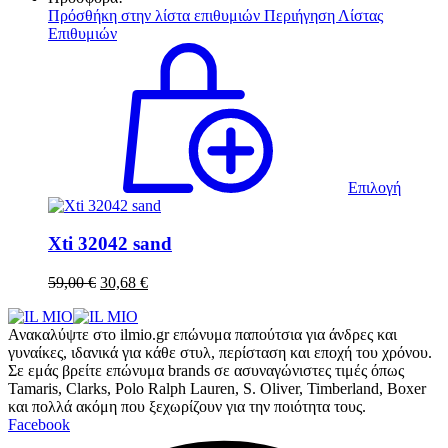
was:
τιμή
Πρόσθήκη στην λίστα επιθυμιών
Περιήγηση Λίστας
79,00 €.
είναι:
Επιθυμιών
41,08 €.
Αυτό
το
προϊόν
έχει
πολλαπ
παραλλ
Οι
επιλογ
Επιλογή
μπορού
να
επιλεγ
Xti 32042 sand
στη
σελίδα
Original
Η
59,00
€
30,68
€
του
price
τρέχουσα
προϊόν
was:
τιμή
Ανακαλύψτε στο ilmio.gr επώνυμα παπούτσια για άνδρες και
59,00 €.
είναι:
γυναίκες, ιδανικά για κάθε στυλ, περίσταση και εποχή του χρόνου.
30,68 €.
Σε εμάς βρείτε επώνυμα brands σε ασυναγώνιστες τιμές όπως
Tamaris, Clarks, Polo Ralph Lauren, S. Oliver, Timberland, Boxer
και πολλά ακόμη που ξεχωρίζουν για την ποιότητα τους.
Facebook