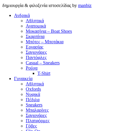
δημιουργία & φιλοξενία ιστοσελίδας by
manbiz
Ανδρικά
Αθλητικά
Ανατομικά
Μοκασίνια – Boat Shoes
Σκαρπίνια
Μπότες – Μποτάκια
Εργασίας
Σαγιονάρες
Παντόφλες
Casual – Sneakers
Ρούχα
T-Shirt
Γυναικεία
Αθλητικά
Oxfords
Νυφικά
Πέδιλα
Sneakers
Μπαλαρίνες
Σαγιονάρες
Πλατφόρμες
Γόβες