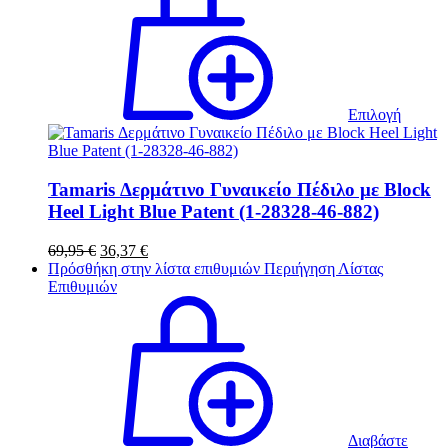
προϊόν
έχει
πολλαπ
παραλλ
Οι
επιλογ
Επιλογή
μπορού
να
επιλεγ
στη
Tamaris Δερμάτινο Γυναικείο Πέδιλο με Block
σελίδα
Heel Light Blue Patent (1-28328-46-882)
του
προϊόν
Original
Η
69,95
€
36,37
€
price
τρέχουσα
Πρόσθήκη στην λίστα επιθυμιών
Περιήγηση Λίστας
was:
τιμή
Επιθυμιών
69,95 €.
είναι:
36,37 €.
Διαβάστε