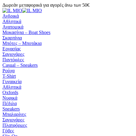
Δωρεάν μεταφορικά για αγορές άνω των 50€
Ανδρικά
Αθλητικά
Ανατομικά
Μοκασίνια – Boat Shoes
Σκαρπίνια
Μπότες – Μποτάκια
Εργασίας
Σαγιονάρες
Παντόφλες
Casual – Sneakers
Ρούχα
T-Shirt
Γυναικεία
Αθλητικά
Oxfords
Νυφικά
Πέδιλα
Sneakers
Μπαλαρίνες
Σαγιονάρες
Πλατφόρμες
Γόβες