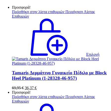
Προσφορά!
Πρόσθήκη στην λίστα επιθυμιών
Περιήγηση Λίστας
Επιθυμιών
Αυτό
το
προϊόν
έχει
πολλαπ
παραλλ
Οι
επιλογ
Επιλογή
μπορού
να
επιλεγ
στη
Tamaris Δερμάτινο Γυναικείο Πέδιλο με Block
σελίδα
Heel Platinum (1-28328-46-957)
του
προϊόν
Original
Η
69,95
€
36,37
€
price
τρέχουσα
Προσφορά!
was:
τιμή
Πρόσθήκη στην λίστα επιθυμιών
Περιήγηση Λίστας
69,95 €.
είναι:
Επιθυμιών
36,37 €.
Αυτό
το