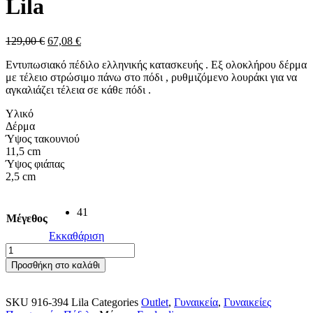
Lila
Original
Η
129,00
€
67,08
€
price
τρέχουσα
Εντυπωσιακό πέδιλο ελληνικής κατασκευής . Εξ ολοκλήρου δέρμα
was:
τιμή
με τέλειο στρώσιμο πάνω στο πόδι , ρυθμιζόμενο λουράκι για να
129,00 €.
είναι:
αγκαλιάζει τέλεια σε κάθε πόδι .
67,08 €.
Υλικό
Δέρμα
Ύψος τακουνιού
11,5 cm
Ύψος φιάπας
2,5 cm
41
Μέγεθος
Εκκαθάριση
Fardoulis
γυναικείο
Προσθήκη στο καλάθι
πέδιλο
με
ψηλό
SKU
916-394 Lila
Categories
Outlet
,
Γυναικεία
,
Γυναικείες
τακούνι