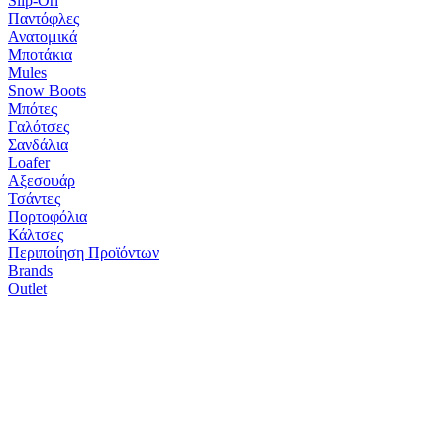
Slip-On
Παντόφλες
Ανατομικά
Μποτάκια
Mules
Snow Boots
Μπότες
Γαλότσες
Σανδάλια
Loafer
Αξεσουάρ
Τσάντες
Πορτοφόλια
Κάλτσες
Περιποίηση Προϊόντων
Brands
Outlet