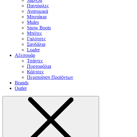
Slip-On
Παντόφλες
Ανατομικά
Μποτάκια
Mules
Snow Boots
Μπότες
Γαλότσες
Σανδάλια
Loafer
Αξεσουάρ
Τσάντες
Πορτοφόλια
Κάλτσες
Περιποίηση Προϊόντων
Brands
Outlet