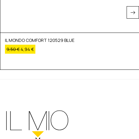
IL MONDO COMFORT 120529 BLUE
9,50
€
4,94
€