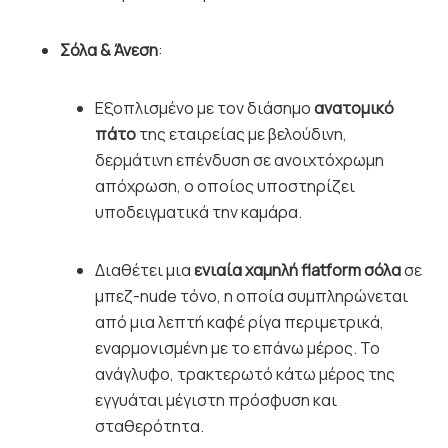
Σόλα & Άνεση
:
Εξοπλισμένο με τον διάσημο
ανατομικό
πάτο
της εταιρείας με βελούδινη,
δερμάτινη επένδυση σε ανοιχτόχρωμη
απόχρωση, ο οποίος υποστηρίζει
υποδειγματικά την καμάρα.
Διαθέτει μια
ενιαία χαμηλή flatform σόλα
σε
μπεζ-nude τόνο, η οποία συμπληρώνεται
από μια λεπτή καφέ ρίγα περιμετρικά,
εναρμονισμένη με το επάνω μέρος. Το
ανάγλυφο, τρακτερωτό κάτω μέρος της
εγγυάται μέγιστη πρόσφυση και
σταθερότητα.