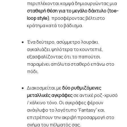
περιπλέκονται κομψά δημιουργώντας μια
σταθερή θέση για το μεγάλο δάχτυλο (toe-
loop style)
, προσφέροντας βέλτιστο
κράτημα κατά το βάδισμα.
Ένα δεύτερο, ασύμμετρο λουράκι
αγκαλιάζει ψηλότερα το κουντεπιέ,
εξασφαλίζοντας ότι το παπούτσι
παραμένει απόλυτα σταθερό επάνω στο
πόδι.
Διακοσμείται με
δύο ρυθμιζόμενες
μεταλλικές αγκράφες
σε αντικέ ροζ-χρυσό
/ χάλκινο τόνο. Οι αγκράφες φέρουν
ανάγλυφο το λογότυπο “Fantasy” και
επιτρέπουν την ακριβή προσαρμογή στο
σχήμα του πέλματός σας.