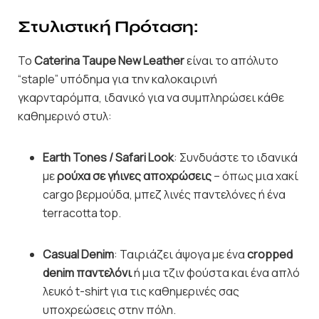
Στυλιστική Πρόταση:
Το
Caterina Taupe New Leather
είναι το απόλυτο
“staple” υπόδημα για την καλοκαιρινή
γκαρνταρόμπα, ιδανικό για να συμπληρώσει κάθε
καθημερινό στυλ:
Earth Tones / Safari Look
: Συνδυάστε το ιδανικά
με
ρούχα σε γήινες αποχρώσεις
– όπως μια χακί
cargo βερμούδα, μπεζ λινές παντελόνες ή ένα
terracotta top.
Casual Denim
: Ταιριάζει άψογα με ένα
cropped
denim παντελόνι
ή μια τζιν φούστα και ένα απλό
λευκό t-shirt για τις καθημερινές σας
υποχρεώσεις στην πόλη.