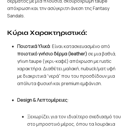
δέρματος με μια πλούσια, σκουρόχρωμη taupe
απόχρωση και την ασύγκριτη άνεση της Fantasy
Sandals.
Κύρια Χαρακτηριστικά:
Ποιοτικά Υλικά
: Είναι κατασκευασμένο από
ποιοτικό γνήσιο δέρμα (leather)
σε μια βαθιά,
γήινη taupe (γκρι-καφέ) απόχρωση με rustic
χαρακτήρα. Διαθέτει μαλακή, nubuck/ματ υφή
με διακριτικά “νερά” που του προσδίδουν μια
απόλυτα φυσική και premium εμφάνιση.
Design & Λεπτομέρειες
:
Ξεχωρίζει για τον ιδιαίτερο σχεδιασμό του
στο μπροστινό μέρος, όπου τα λουράκια