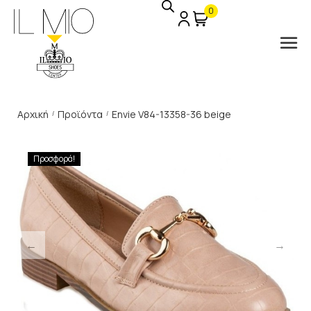
0
Αρχική
Προϊόντα
Envie V84-13358-36 beige
/
/
Προσφορά!