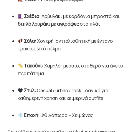
Σχέδιο:
Αρβυλάκι με κορδόνια μπροστά και
διπλό λουράκι με αγκράφες
στο πλάι
Σόλα:
Χοντρή, αντιολισθητική με έντονο
τρακτερωτό πέλμα
Τακούνι:
Χαμηλό–μεσαίο, σταθερό για άνετο
περπάτημα
Στυλ:
Casual / urban / rock, ιδανικό για
καθημερινή χρήση και χειμερινά outfits
Εποχή:
Φθινόπωρο – Χειμώνας