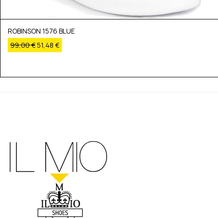
ROBINSON 1576 BLUE
99,00
€
51,48
€