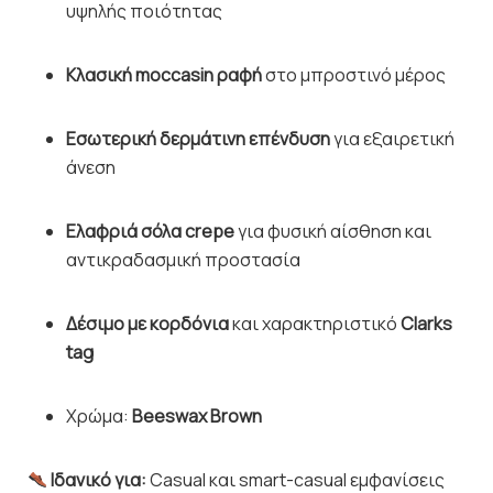
υψηλής ποιότητας
Κλασική moccasin ραφή
στο μπροστινό μέρος
Εσωτερική δερμάτινη επένδυση
για εξαιρετική
άνεση
Ελαφριά σόλα crepe
για φυσική αίσθηση και
αντικραδασμική προστασία
Δέσιμο με κορδόνια
και χαρακτηριστικό
Clarks
tag
Χρώμα:
Beeswax Brown
Ιδανικό για:
Casual και smart-casual εμφανίσεις