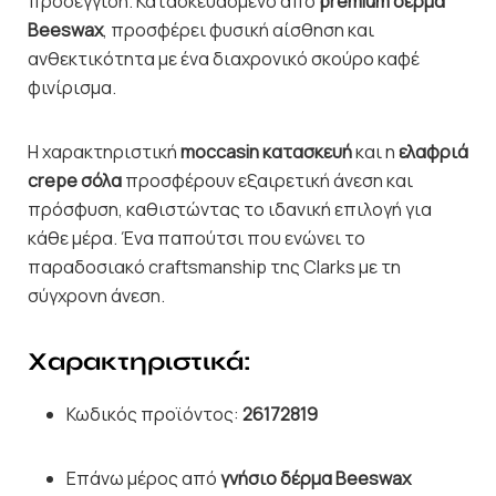
προσέγγιση. Κατασκευασμένο από
premium δέρμα
Beeswax
, προσφέρει φυσική αίσθηση και
ανθεκτικότητα με ένα διαχρονικό σκούρο καφέ
φινίρισμα.
Η χαρακτηριστική
moccasin κατασκευή
και η
ελαφριά
crepe σόλα
προσφέρουν εξαιρετική άνεση και
πρόσφυση, καθιστώντας το ιδανική επιλογή για
κάθε μέρα. Ένα παπούτσι που ενώνει το
παραδοσιακό craftsmanship της Clarks με τη
σύγχρονη άνεση.
Χαρακτηριστικά:
Κωδικός προϊόντος:
26172819
Επάνω μέρος από
γνήσιο δέρμα Beeswax