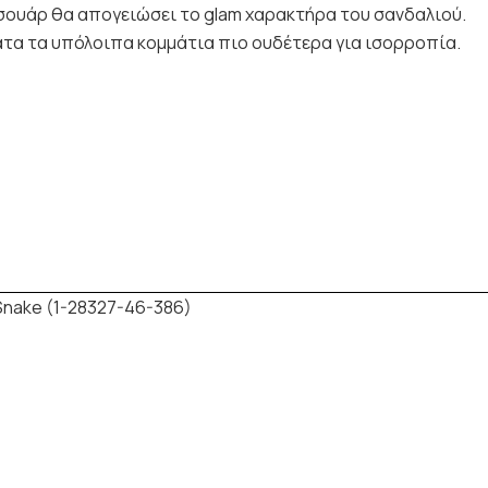
ξεσουάρ θα απογειώσει το glam χαρακτήρα του σανδαλιού.
 κράτα τα υπόλοιπα κομμάτια πιο ουδέτερα για ισορροπία.