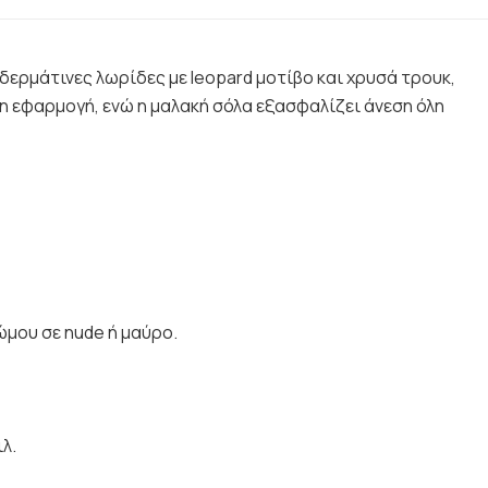
 δερμάτινες λωρίδες με leopard μοτίβο και χρυσά τρουκ,
 εφαρμογή, ενώ η μαλακή σόλα εξασφαλίζει άνεση όλη
ώμου σε nude ή μαύρο.
λ.