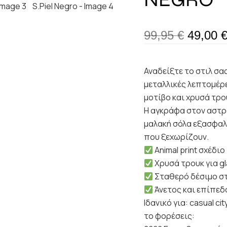
99,95
€
49,00
Αναδείξτε το στιλ σας
μεταλλικές λεπτομέρε
μοτίβο και χρυσά τρ
Η αγκράφα στον αστρ
μαλακή σόλα εξασφαλί
που ξεχωρίζουν.
Animal print σχέδιο
Χρυσά τρουκ για g
Σταθερό δέσιμο σ
Άνετος και επίπεδ
Ιδανικό για: casual ci
το φορέσεις: