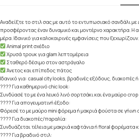
Αναδείξτε το στιλ σας με αυτό το εντυπωσιακό σανδάλι με a
προσφέροντας έναν δυναμικό και μοντέρνο χαρακτήρα. Η 
μέρα. Ιδανικό για καλοκαιρινές εμφανίσεις που ξεχωρίζουν
Animal print σχέδιο
Χρυσά τρουκ για glam λεπτομέρεια
Σταθερό δέσιμο στον αστράγαλο
Άνετος και επίπεδος πάτος
Ιδανικό για: casual city looks, βραδινές εξόδους, διακοπές ή
???? Για καθημερινό chic look:
Συνδύασέ το με ένα λευκό λινό σορτσάκι και ένα μαύρο crop
???? Για απογευματινή έξοδο:
Φόρεσέ το με μαύρο mini φόρεμα ή μακριά φούστα σε γήινη 
???? Για διακοπές/παραλία:
Συνδυάζεται τέλεια με μακριά καφτάνια ή floral φορέματα κ
???? Για βραδινό στιλ: