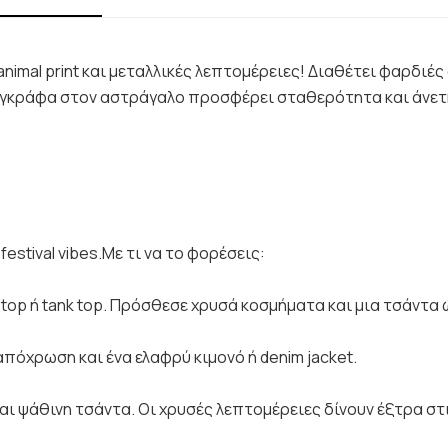
nimal print και μεταλλικές λεπτομέρειες! Διαθέτει φαρδιές
αγκράφα στον αστράγαλο προσφέρει σταθερότητα και άνετη
.
 festival vibes.Με τι να το φορέσεις:
 top ή tank top. Πρόσθεσε χρυσά κοσμήματα και μια τσάντα 
απόχρωση και ένα ελαφρύ κιμονό ή denim jacket.
αι ψάθινη τσάντα. Οι χρυσές λεπτομέρειες δίνουν έξτρα στι