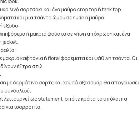
hic look:
υκό λινό σορτσάκι και ένα μαύρο crop top ή tank top.
ήματα και μια τσάντα ώμου σε nude ή μαύρο.
ή έξοδο:
ini φόρεμα ή μακριά φούστα σε γήινη απόχρωση και ένα
 jacket.
αραλία:
ε μακριά καφτάνια ή floral φορέματα και ψάθινη τσάντα. Οι
δίνουν έξτρα στιλ.
:
νιση με δερμάτινο σορτς και χρυσά αξεσουάρ θα απογειώσει
ου σανδαλιού.
print λειτουργεί ως statement, οπότε κράτα τα υπόλοιπα
ρα για ισορροπία.