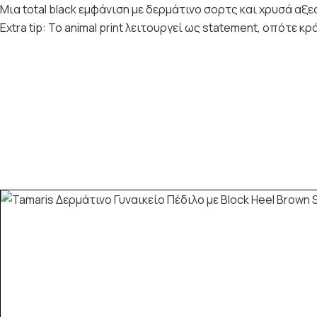
Μια total black εμφάνιση με δερμάτινο σορτς και χρυσά α
Extra tip: Το animal print λειτουργεί ως statement, οπότε