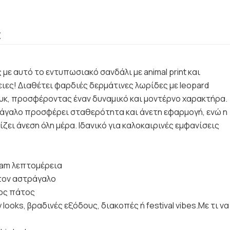
€
 με αυτό το εντυπωσιακό σανδάλι με animal print και
ιες! Διαθέτει φαρδιές δερμάτινες λωρίδες με leopard
ουκ, προσφέροντας έναν δυναμικό και μοντέρνο χαρακτήρα.
άγαλο προσφέρει σταθερότητα και άνετη εφαρμογή, ενώ η
ζει άνεση όλη μέρα. Ιδανικό για καλοκαιρινές εμφανίσεις
lam λεπτομέρεια
τον αστράγαλο
ος πάτος
ty looks, βραδινές εξόδους, διακοπές ή festival vibes.Με τι να