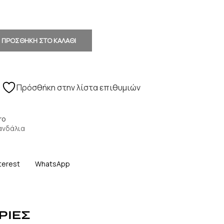
ΠΡΟΣΘΗΚΗ ΣΤΟ ΚΑΛΑΘΙ
Πρόσθήκη στην λίστα επιθυμιών
ro
ανδάλια
terest
WhatsApp
ΡΙΕΣ