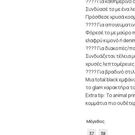
???? Για καθημερινό c
Συνδύασέ το με ένα λε
Πρόσθεσε χρυσά κοσμ
???? Για απογευματιν
Φόρεσέ το με μαύρο m
ελαφρύ κιμονό ή denim
???? Για διακοπές/π
Συνδυάζεται τέλεια μ
χρυσές λεπτομέρειες 
???? Για βραδινό στιλ
Μια total black εμφά
το glam χαρακτήρα τ
Extra tip: Το animal 
κομμάτια πιο ουδέτε
Μέγεθος
37
38