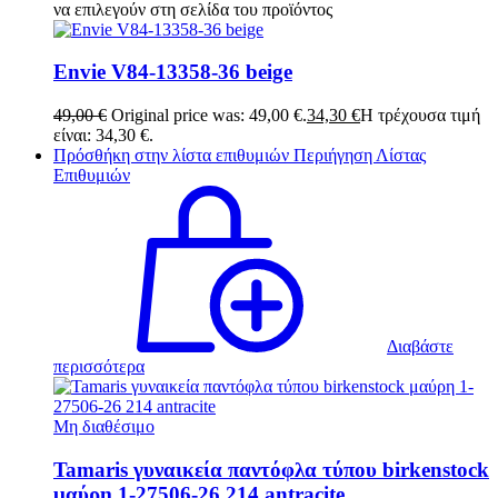
να επιλεγούν στη σελίδα του προϊόντος
Envie V84-13358-36 beige
49,00
€
Original price was: 49,00 €.
34,30
€
Η τρέχουσα τιμή
είναι: 34,30 €.
Πρόσθήκη στην λίστα επιθυμιών
Περιήγηση Λίστας
Επιθυμιών
Διαβάστε
περισσότερα
Μη διαθέσιμο
Tamaris γυναικεία παντόφλα τύπου birkenstock
μαύρη 1-27506-26 214 antracite