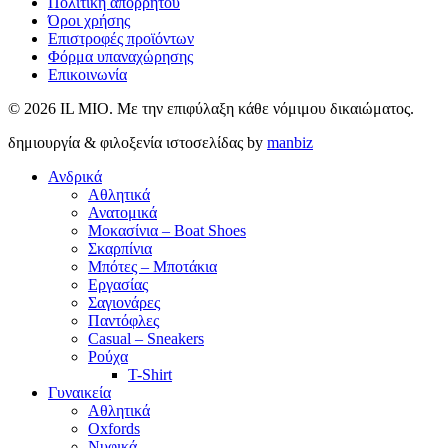
Πολιτική απορρήτου
Όροι χρήσης
Επιστροφές προϊόντων
Φόρμα υπαναχώρησης
Επικοινωνία
© 2026 IL MIO. Με την επιφύλαξη κάθε νόμιμου δικαιώματος.
δημιουργία & φιλοξενία ιστοσελίδας by
manbiz
Ανδρικά
Αθλητικά
Ανατομικά
Μοκασίνια – Boat Shoes
Σκαρπίνια
Μπότες – Μποτάκια
Εργασίας
Σαγιονάρες
Παντόφλες
Casual – Sneakers
Ρούχα
T-Shirt
Γυναικεία
Αθλητικά
Oxfords
Νυφικά