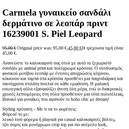
Carmela γυναικείο σανδάλι
δερμάτινο σε λεοπάρ πριντ
16239001 S. Piel Leopard
95,00
€
Original price was: 95,00 €.
45,00
€
Η τρέχουσα τιμή είναι:
45,00 €.
Ανανεώστε το καλοκαιρινό σας στυλ με αυτό το ξεχωριστό
σανδάλι με animal print και πολύχρωμα κρόσσια. Ο συνδυασμός
φυσικού μοτίβου λεοπάρ με έντονες αποχρώσεις κίτρινου,
κόκκινου και ταμπά στα κρόσσια προσθέτει μια παιχνιδιάρικη και
ταυτόχρονα στιλάτη πινελιά σε κάθε εμφάνιση. Η μαλακή
εσωτερική σόλα εξασφαλίζει άνεση όλη μέρα, ενώ οι διακριτικές
χρυσές λεπτομέρειες στη σόλα προσθέτουν μια νότα πολυτέλειας.
Ιδανικό για γυναίκες που αγαπούν το boho chic με άποψη!
Styling πρόταση – Με τι να το φορέσεις:
Φόρεσέ το με:
λευκό λινό φόρεμα ή playsuit για casual καλοκαιρινές βόλτες,
τζιν σορτς και μονόχρωμο crop top για πιο ανέμελο look,