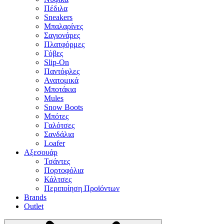
Πέδιλα
Sneakers
Μπαλαρίνες
Σαγιονάρες
Πλατφόρμες
Γόβες
Slip-On
Παντόφλες
Ανατομικά
Μποτάκια
Mules
Snow Boots
Μπότες
Γαλότσες
Σανδάλια
Loafer
Αξεσουάρ
Τσάντες
Πορτοφόλια
Κάλτσες
Περιποίηση Προϊόντων
Brands
Outlet