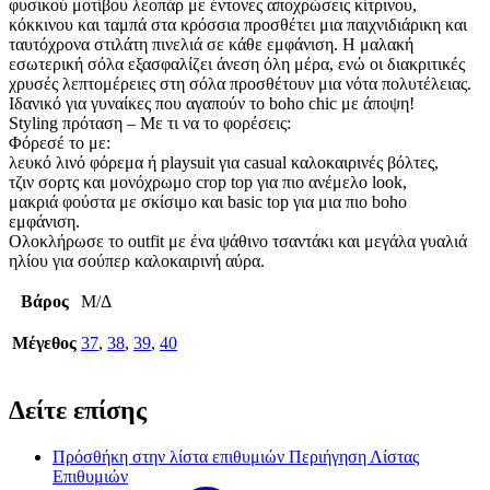
φυσικού μοτίβου λεοπάρ με έντονες αποχρώσεις κίτρινου,
κόκκινου και ταμπά στα κρόσσια προσθέτει μια παιχνιδιάρικη και
ταυτόχρονα στιλάτη πινελιά σε κάθε εμφάνιση. Η μαλακή
εσωτερική σόλα εξασφαλίζει άνεση όλη μέρα, ενώ οι διακριτικές
χρυσές λεπτομέρειες στη σόλα προσθέτουν μια νότα πολυτέλειας.
Ιδανικό για γυναίκες που αγαπούν το boho chic με άποψη!
Styling πρόταση – Με τι να το φορέσεις:
Φόρεσέ το με:
λευκό λινό φόρεμα ή playsuit για casual καλοκαιρινές βόλτες,
τζιν σορτς και μονόχρωμο crop top για πιο ανέμελο look,
μακριά φούστα με σκίσιμο και basic top για μια πιο boho
εμφάνιση.
Ολοκλήρωσε το outfit με ένα ψάθινο τσαντάκι και μεγάλα γυαλιά
ηλίου για σούπερ καλοκαιρινή αύρα.
Βάρος
Μ/Δ
Μέγεθος
37
,
38
,
39
,
40
Δείτε επίσης
Πρόσθήκη στην λίστα επιθυμιών
Περιήγηση Λίστας
Επιθυμιών