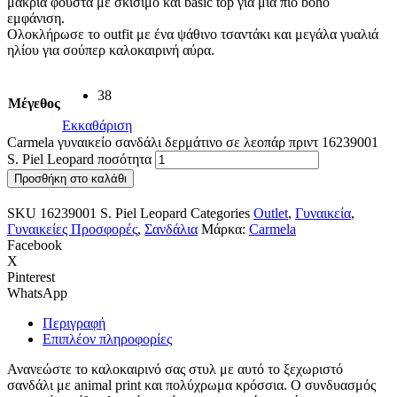
μακριά φούστα με σκίσιμο και basic top για μια πιο boho
εμφάνιση.
Ολοκλήρωσε το outfit με ένα ψάθινο τσαντάκι και μεγάλα γυαλιά
ηλίου για σούπερ καλοκαιρινή αύρα.
38
Μέγεθος
Εκκαθάριση
Carmela γυναικείο σανδάλι δερμάτινο σε λεοπάρ πριντ 16239001
S. Piel Leopard ποσότητα
Προσθήκη στο καλάθι
SKU
16239001 S. Piel Leopard
Categories
Outlet
,
Γυναικεία
,
Γυναικείες Προσφορές
,
Σανδάλια
Μάρκα:
Carmela
Facebook
X
Pinterest
WhatsApp
Περιγραφή
Επιπλέον πληροφορίες
Ανανεώστε το καλοκαιρινό σας στυλ με αυτό το ξεχωριστό
σανδάλι με animal print και πολύχρωμα κρόσσια. Ο συνδυασμός