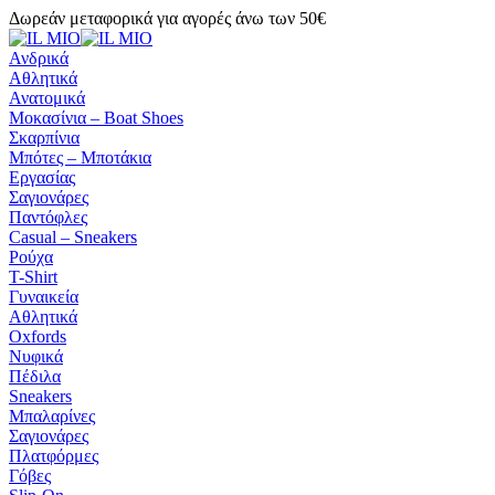
Δωρεάν μεταφορικά για αγορές άνω των 50€
Ανδρικά
Αθλητικά
Ανατομικά
Μοκασίνια – Boat Shoes
Σκαρπίνια
Μπότες – Μποτάκια
Εργασίας
Σαγιονάρες
Παντόφλες
Casual – Sneakers
Ρούχα
T-Shirt
Γυναικεία
Αθλητικά
Oxfords
Νυφικά
Πέδιλα
Sneakers
Μπαλαρίνες
Σαγιονάρες
Πλατφόρμες
Γόβες