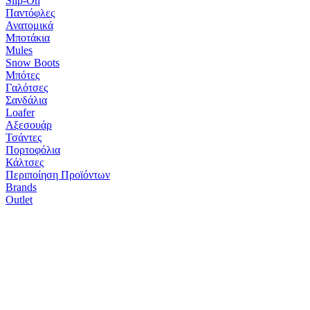
Slip-On
Παντόφλες
Ανατομικά
Μποτάκια
Mules
Snow Boots
Μπότες
Γαλότσες
Σανδάλια
Loafer
Αξεσουάρ
Τσάντες
Πορτοφόλια
Κάλτσες
Περιποίηση Προϊόντων
Brands
Outlet