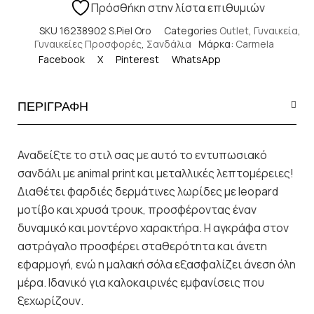
Πρόσθήκη στην λίστα επιθυμιών
SKU
16238902 S.Piel Oro
Categories
Outlet
,
Γυναικεία
,
Γυναικείες Προσφορές
,
Σανδάλια
Μάρκα:
Carmela
Facebook
X
Pinterest
WhatsApp
ΠΕΡΙΓΡΑΦΗ
Αναδείξτε το στιλ σας με αυτό το εντυπωσιακό
σανδάλι με animal print και μεταλλικές λεπτομέρειες!
Διαθέτει φαρδιές δερμάτινες λωρίδες με leopard
μοτίβο και χρυσά τρουκ, προσφέροντας έναν
δυναμικό και μοντέρνο χαρακτήρα. Η αγκράφα στον
αστράγαλο προσφέρει σταθερότητα και άνετη
εφαρμογή, ενώ η μαλακή σόλα εξασφαλίζει άνεση όλη
μέρα. Ιδανικό για καλοκαιρινές εμφανίσεις που
ξεχωρίζουν.