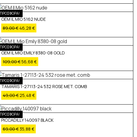
ΠΡΟΣΦΟΡΑ!
OEM IL MIO 5162 NUDE
89,00
€
46,28
€
ΠΡΟΣΦΟΡΑ!
OEM IL MIO EMILY 8380-08 GOLD
109,00
€
56,68
€
ΠΡΟΣΦΟΡΑ!
TAMARIS 1-27113-24 532 ROSE MET. COMB
49,00
€
25,48
€
ΠΡΟΣΦΟΡΑ!
PICCADILLY 140097 BLACK
69,00
€
35,88
€