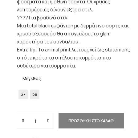
φορέματα και ψάθινη τσάντα. Οι χρυσές
λεπτομέρειες δίνουν έξτρα στιλ.
???? Για βραδινό στιλ:
Μια total black εμφάνιση με δερμάτινο σορτς και
χρυσά αξεσουάρ θα απογειώσει το glam
χαρακτήρα του σανδαλιού.
Extra tip: Το animal print λειτουργεί ως statement,
οπότε κράτα τα υπόλοιπα κομμάτια πιο
ουδέτερα για ισορροπία.
Μέγεθος
37
38
ΠΡΟΣΘΗΚΗ ΣΤΟ ΚΑΛΑΘΙ