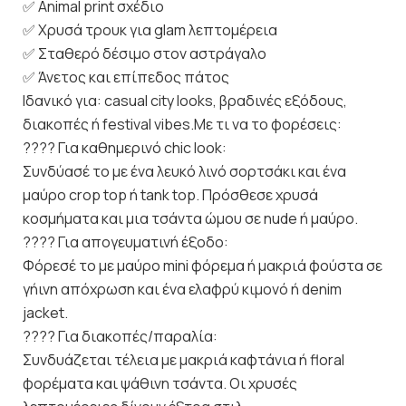
✅ Animal print σχέδιο
✅ Χρυσά τρουκ για glam λεπτομέρεια
✅ Σταθερό δέσιμο στον αστράγαλο
✅ Άνετος και επίπεδος πάτος
Ιδανικό για: casual city looks, βραδινές εξόδους,
διακοπές ή festival vibes.Με τι να το φορέσεις:
???? Για καθημερινό chic look:
Συνδύασέ το με ένα λευκό λινό σορτσάκι και ένα
μαύρο crop top ή tank top. Πρόσθεσε χρυσά
κοσμήματα και μια τσάντα ώμου σε nude ή μαύρο.
???? Για απογευματινή έξοδο:
Φόρεσέ το με μαύρο mini φόρεμα ή μακριά φούστα σε
γήινη απόχρωση και ένα ελαφρύ κιμονό ή denim
jacket.
???? Για διακοπές/παραλία:
Συνδυάζεται τέλεια με μακριά καφτάνια ή floral
φορέματα και ψάθινη τσάντα. Οι χρυσές