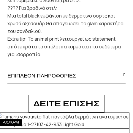
λεπτομέρειες δίνουν έξτρα στιλ.
???? Για βραδινό στιλ:
Μια total black εμφάνιση με δερμάτινο σορτς και
χρυσά αξεσουάρ θα απογειώσει το glam χαρακτήρα
του σανδαλιού.
Extra tip: Το animal print λειτουργεί ως statement,
οπότε κράτα τα υπόλοιπα κομμάτια πιο ουδέτερα
για ισορροπία.
ΕΠΙΠΛΕΟΝ ΠΛΗΡΟΦΟΡΙΕΣ
ΔΕΙΤΕ ΕΠΙΣΗΣ
ΠΡΟΣΦΟΡΑ!