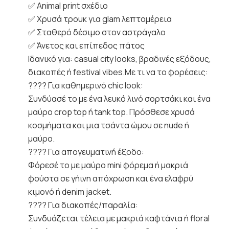
✅ Animal print σχέδιο
✅ Χρυσά τρουκ για glam λεπτομέρεια
✅ Σταθερό δέσιμο στον αστράγαλο
✅ Άνετος και επίπεδος πάτος
Ιδανικό για: casual city looks, βραδινές εξόδους,
διακοπές ή festival vibes.Με τι να το φορέσεις:
???? Για καθημερινό chic look:
Συνδύασέ το με ένα λευκό λινό σορτσάκι και ένα
μαύρο crop top ή tank top. Πρόσθεσε χρυσά
κοσμήματα και μια τσάντα ώμου σε nude ή
μαύρο.
???? Για απογευματινή έξοδο:
Φόρεσέ το με μαύρο mini φόρεμα ή μακριά
φούστα σε γήινη απόχρωση και ένα ελαφρύ
κιμονό ή denim jacket.
???? Για διακοπές/παραλία:
Συνδυάζεται τέλεια με μακριά καφτάνια ή floral