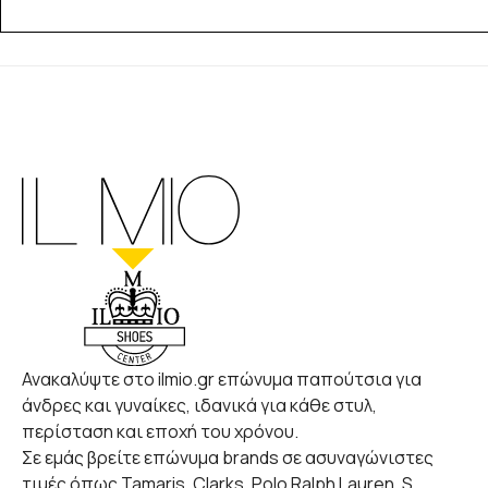
Ανακαλύψτε στο ilmio.gr επώνυμα παπούτσια για
άνδρες και γυναίκες, ιδανικά για κάθε στυλ,
περίσταση και εποχή του χρόνου.
Σε εμάς βρείτε επώνυμα brands σε ασυναγώνιστες
τιμές όπως Tamaris, Clarks, Polo Ralph Lauren, S.