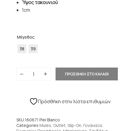
Ύψος τακουνιού
1cm
Μέγεθος
38
39
ΠΡΟΣΘΗΚΗ ΣΤΟ ΚΑΛΑΘΙ
Πρόσθήκη στην λίστα επιθυμιών
SKU
160671 Piel Blanco
Categories
Mules
,
Outlet
,
Slip-On
,
Γυναικεία
,
Γυναικείες Προσφορές
,
Μπαλαρίνες
,
Σανδάλια