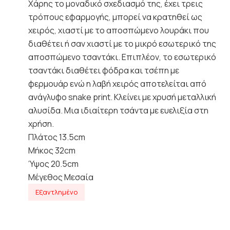
Χάρης το μοναδικό σχεδιασμό της, έχει τρεις
τρόπους εφαρμογής, μπορεί να κρατηθεί ως
χειρός, χιαστί με το αποσπώμενο λουράκι που
διαθέτει ή σαν χιαστί με το μικρό εσωτερικό της
αποσπώμενο τσαντάκι. Επιπλέον, το εσωτερικό
τσαντάκι διαθέτει φόδρα και τσέπη με
φερμουάρ ενώ η λαβή χειρός αποτελείται από
ανάγλυφο snake print. Κλείνει με χρυσή μεταλλική
αλυσίδα. Μια ιδιαίτερη τσάντα με ευελιξία στη
χρήση.
Πλάτος 13.5cm
Μήκος 32cm
Ύψος 20.5cm
Μέγεθος Μεσαία
Εξαντλημένο