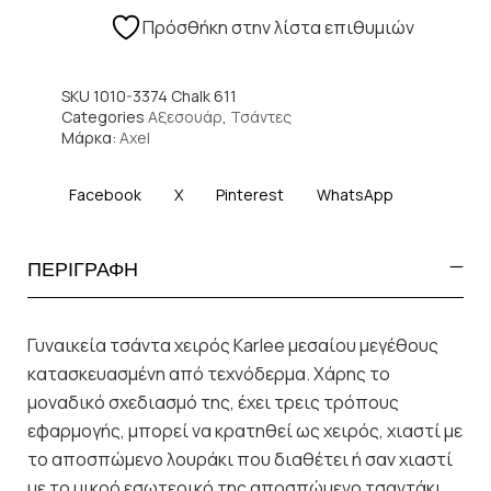
Πρόσθήκη στην λίστα επιθυμιών
SKU
1010-3374 Chalk 611
Categories
Αξεσουάρ
,
Τσάντες
Μάρκα:
Axel
Facebook
X
Pinterest
WhatsApp
ΠΕΡΙΓΡΑΦΗ
Γυναικεία τσάντα χειρός Karlee μεσαίου μεγέθους
κατασκευασμένη από τεχνόδερμα. Χάρης το
μοναδικό σχεδιασμό της, έχει τρεις τρόπους
εφαρμογής, μπορεί να κρατηθεί ως χειρός, χιαστί με
το αποσπώμενο λουράκι που διαθέτει ή σαν χιαστί
με το μικρό εσωτερικό της αποσπώμενο τσαντάκι.