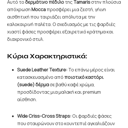
Αυτό το
δερμάτινο πέδιλο
της
Tamaris
στην πλούσια
απόχρωση
Mocca
προσφέρει μια ζεστή, γήινη
αισθητική που ταιριάζει απόλυτα με την
καλοκαιρινή παλέτα. Ο σχεδιασμός με τις φαρδιές
χιαστί φάσες προσφέρει εξαιρετικό κράτημα και
διαχρονικό στυλ.
Κύρια Χαρακτηριστικά:
Suede Leather Texture:
Το επάνω μέρος είναι
κατασκευασμένο από
ποιοτικό καστόρι
(suede) δέρμα
σε βαθύ καφέ χρώμα,
προσδίδοντας μια μαλακή και premium
αίσθηση.
Wide Criss-Cross Straps:
Οι φαρδιές φάσες
που σταυρώνουν στο κουντεπιέ αγκαλιάζουν