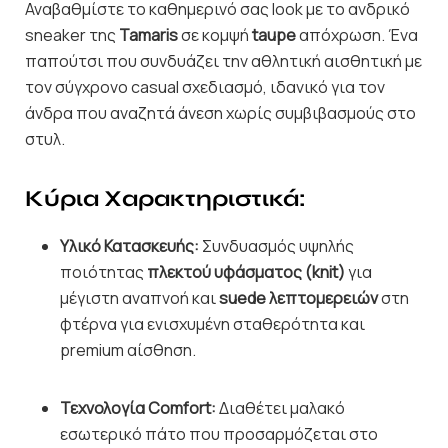
Αναβαθμίστε το καθημερινό σας look με το ανδρικό
sneaker της
Tamaris
σε κομψή
taupe
απόχρωση. Ένα
παπούτσι που συνδυάζει την αθλητική αισθητική με
τον σύγχρονο casual σχεδιασμό, ιδανικό για τον
άνδρα που αναζητά άνεση χωρίς συμβιβασμούς στο
στυλ.
Κύρια Χαρακτηριστικά:
Υλικό Κατασκευής:
Συνδυασμός υψηλής
ποιότητας
πλεκτού υφάσματος (knit)
για
μέγιστη αναπνοή και
suede λεπτομερειών
στη
φτέρνα για ενισχυμένη σταθερότητα και
premium αίσθηση.
Τεχνολογία Comfort:
Διαθέτει μαλακό
εσωτερικό πάτο που προσαρμόζεται στο