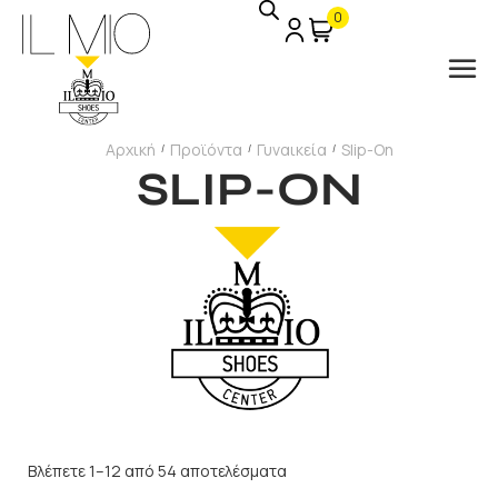
0
Αρχική
Προϊόντα
Γυναικεία
Slip-On
/
/
/
SLIP-ON
Βλέπετε 1–12 από 54 αποτελέσματα