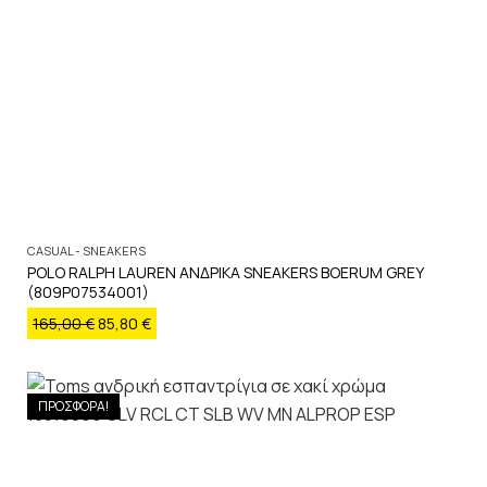
CASUAL - SNEAKERS
POLO RALPH LAUREN ΑΝΔΡΙΚΑ SNEAKERS BOERUM GREY
(809P07534001)
165,00
€
85,80
€
ΠΡΟΣΦΟΡΑ!