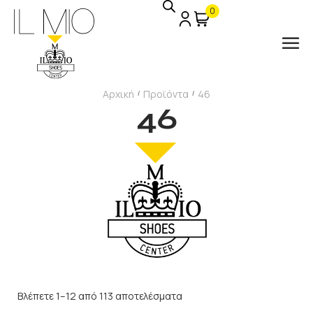
0
Αρχική
Προϊόντα
46
/
/
46
Βλέπετε 1–12 από 113 αποτελέσματα