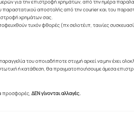
 ημερών για την επιστροφή χρημάτων, από την ημέρα παρα
ου παραστατικού αποστολής από την courier και του παρα
ιστροφή χρημάτων σας.
αποφευχθούν τυχόν φθορές (πχ σελοτέιπ, ταινίες συσκευασί
 παραγγελία του οποιαδήποτε στιγμή αρκεί να μην έχει ολο
ιστωτική ή κατάθεση, θα πραγματοποιήσουμε άμεσα επιστρ
ία προσφορές,
ΔΕΝ γίνονται αλλαγές.