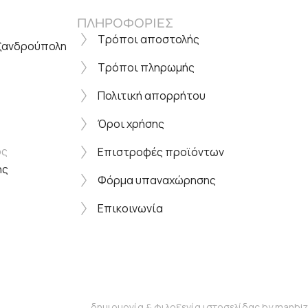
ΠΛΗΡΟΦΟΡΙΕΣ
Τρόποι αποστολής
εξανδρούπολη
Τρόποι πληρωμής
Πολιτική απορρήτου
Όροι χρήσης
ος
Επιστροφές προϊόντων
ης
Φόρμα υπαναχώρησης
Επικοινωνία
δημιουργία & φιλοξενία ιστοσελίδας by
manbiz