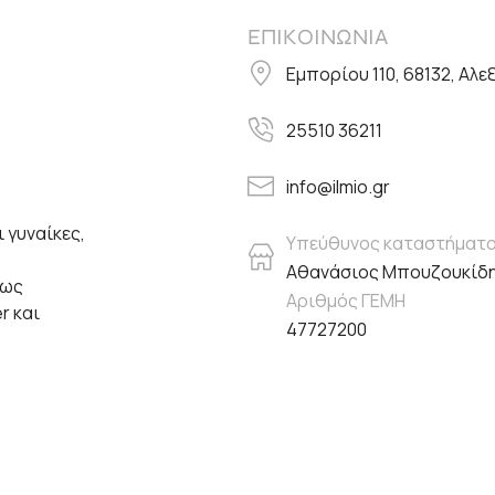
ΕΠΙΚΟΙΝΩΝΙΑ
Εμπορίου 110, 68132, Αλ
25510 36211
info@ilmio.gr
 γυναίκες,
Υπεύθυνος καταστήματ
Αθανάσιος Μπουζουκίδ
πως
Αριθμός ΓΕΜΗ
er και
47727200