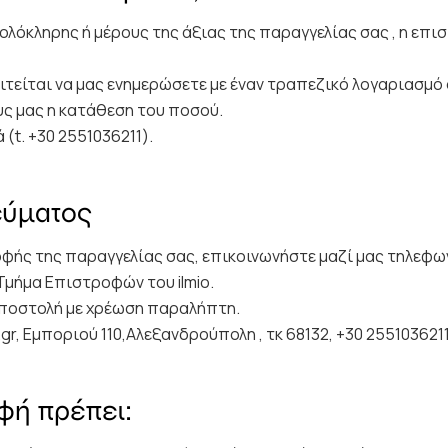
ολόκληρης ή μέρους της άξιας της παραγγελίας σας , η επ
ιτείται να μας ενημερώσετε με έναν τραπεζικό λογαριασμ
ους μας η κατάθεση του ποσού.
 (t. +30 2551036211).
εύματος
ς της παραγγελίας σας, επικοινωνήστε μαζί μας τηλεφωνικ
Τμήμα Επιστροφών του ilmio.
 αποστολή με χρέωση παραλήπτη.
.gr
, Εμποριού 110,Αλεξανδρούπολη , τκ 68132, +30 255103621
οφή πρέπει: