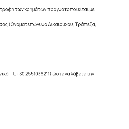
ιστροφή των χρημάτων πραγματοποιείται με
ό σας (Ονοματεπώνυμο Δικαιούχου, Τράπεζα,
ά – t. +30 2551036211) ώστε να λάβετε την
1