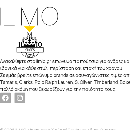
Ανακαλύψτε στο ilmio.gr επώνυμα παπούτσια για άνδρες και
ιδανικά για κάθε στυλ, περίσταση και εποχή του χρόνου.
Σε εμάς βρείτε επώνυμα brands σε ασυναγώνιστες τιμές ό
Tamaris, Clarks, Polo Ralph Lauren, S. Oliver, Timberland, Box
πολλά ακόμη που ξεχωρίζουν για την ποιότητα τους.
© 2026 IL MIO. Με την επιφύλαξη κάθε νόμιμου δικαιώματος.