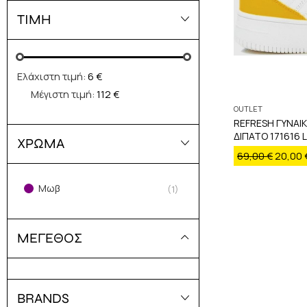
ΤΙΜΗ
Ελάχιστη τιμή:
6 €
Μέγιστη τιμή:
112 €
OUTLET
REFRESH ΓΥΝΑΙ
ΔΙΠΑΤΟ 171616 
ΧΡΩΜΑ
69,00
€
20,00
Μωβ
(1)
ΜΕΓΕΘΟΣ
BRANDS