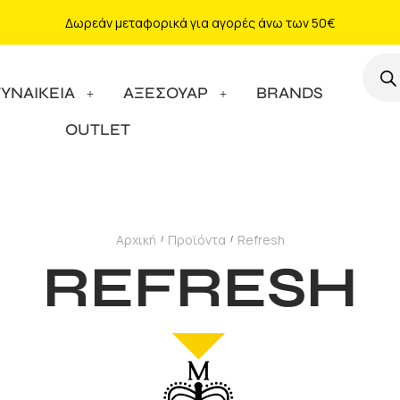
Δωρεάν μεταφορικά για αγορές άνω των 50€
ΓΥΝΑΙΚΕΙΑ
ΑΞΕΣΟΥΑΡ
BRANDS
OUTLET
Αρχική
Προϊόντα
Refresh
/
/
REFRESH